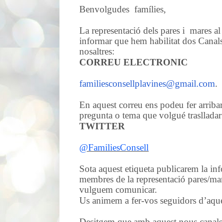
Benvolgudes famílies,
La representació dels pares i mares a
informar que hem habilitat dos Cana
nosaltres:
CORREU ELECTRONIC
familiesconsellplavines@gmail.com
.
En aquest correu ens podeu fer arribar
pregunta o tema que volgué traslladar
TWITTER
@FamiliesConsell
Sota aquest etiqueta publicarem la inf
membres de la representació pares/ma
vulguem comunicar.
Us animem a fer-vos seguidors d’aques
Desitgem que amb aquest nous canals e