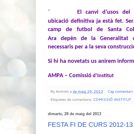
¨
El canvi d’usos del
ubicació definitiva
ja està fet. Se
camp de futbol de Santa Col
Ara
depèn
de la Generalitat 
necessaris per a la seva construcci
Si hi ha novetats us anirem inform
AMPA – Comissió
d’Institut
By
Anònim
a
de maig 29, 2013
Cap comentari
Etiquetes de comentaris:
COMISSIÓ INSTITUT
dimarts, 28 de maig del 2013
FESTA FI DE CURS 2012-13